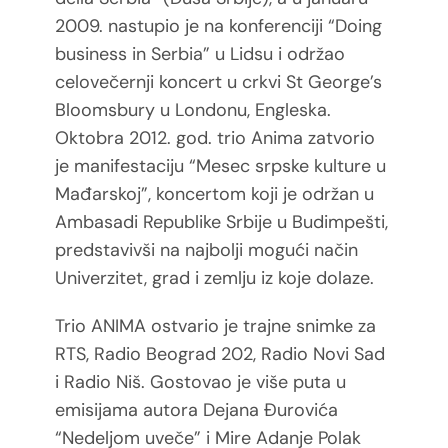
2009. nastupio je na konferenciji “Doing
business in Serbia” u Lidsu i održao
celovečernji koncert u crkvi St George’s
Bloomsbury u Londonu, Engleska.
Oktobra 2012. god. trio Anima zatvorio
je manifestaciju “Mesec srpske kulture u
Mađarskoj”, koncertom koji je održan u
Ambasadi Republike Srbije u Budimpešti,
predstavivši na najbolji mogući način
Univerzitet, grad i zemlju iz koje dolaze.
Trio ANIMA ostvario je trajne snimke za
RTS, Radio Beograd 202, Radio Novi Sad
i Radio Niš. Gostovao je više puta u
emisijama autora Dejana Đurovića
“Nedeljom uveče” i Mire Adanje Polak