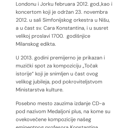
Londonu i Jorku februara 2012. god.,kao i
koncertom koji je održan 23. novembra
2012. u sali Simfonijskog orkestra u Nišu,
a u čast sv. Cara Konstantina, i u susret
velikoj proslavi 1700. godišnjice
Milanskog edikta.
U 2013. godini premijerno je prikazan i
muzički spot za kompoziciju „Točak
istorije“ koji je snimljen u čast ovog
velikog jubileja, pod pokroviteljstvom
Ministarstva kulture.
Posebno mesto zauzima izdanje CD-a
pod nazivom Medaljoni plus, na kome su
ovekovečene
kompozicije našeg
eminentnog profesora Konstantina