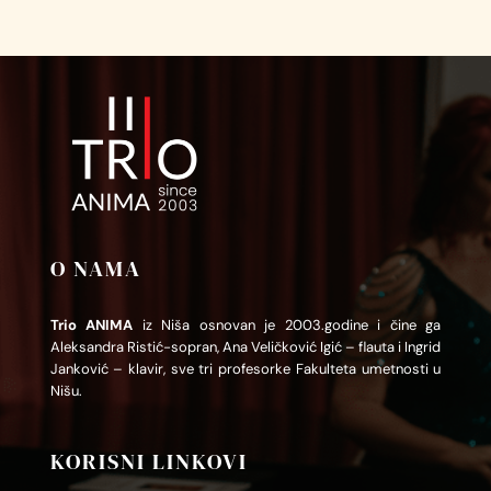
O NAMA
Trio ANIMA
iz Niša osnovan je 2003.godine i čine ga
Aleksandra Ristić-sopran, Ana Veličković Igić – flauta i Ingrid
Janković – klavir, sve tri profesorke Fakulteta umetnosti u
Nišu.
KORISNI LINKOVI