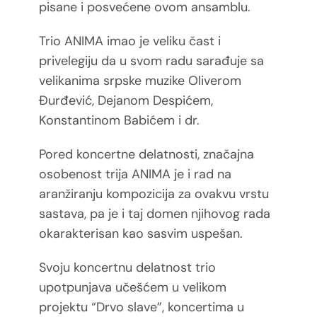
pisane i posvećene ovom ansamblu.
Trio ANIMA imao je veliku čast i
privelegiju da u svom radu sarađuje sa
velikanima srpske muzike Oliverom
Đurđević, Dejanom Despićem,
Konstantinom Babićem i dr.
Pored koncertne delatnosti, značajna
osobenost trija ANIMA je i rad na
aranžiranju kompozicija za ovakvu vrstu
sastava, pa je i taj domen njihovog rada
okarakterisan kao sasvim uspešan.
Svoju koncertnu delatnost trio
upotpunjava učešćem u velikom
projektu “Drvo slave”, koncertima u