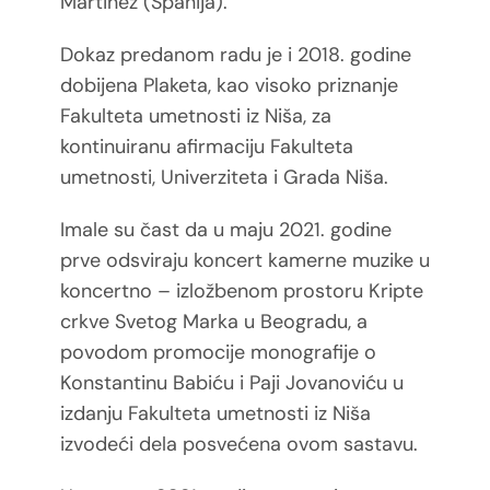
Martinez (Španija).
Dokaz predanom radu je i 2018. godine
dobijena Plaketa, kao visoko priznanje
Fakulteta
umetnosti iz Niša, za
kontinuiranu afirmaciju Fakulteta
umetnosti, Univerziteta i Grada Niša.
Imale su čast da u maju 2021. godine
prve odsviraju koncert kamerne muzike u
koncertno – izložbenom prostoru Kripte
crkve Svetog Marka u Beogradu, a
povodom promocije monografije o
Konstantinu Babiću i Paji Jovanoviću u
izdanju Fakulteta umetnosti iz Niša
izvodeći dela posvećena ovom sastavu.