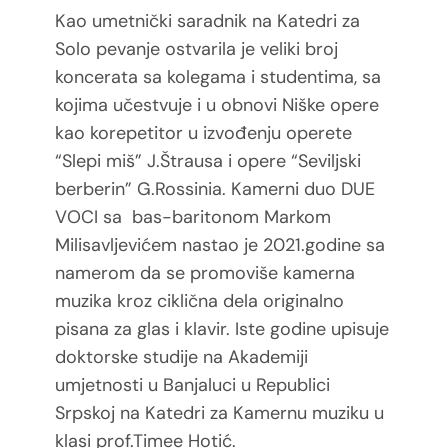
Kao umetnički saradnik na Katedri za
Solo pevanje ostvarila je veliki broj
koncerata sa
kolegama i studentima, sa
kojima učestvuje i u obnovi Niške opere
kao korepetitor u izvođenju
operete
“Slepi miš” J.Štrausa i opere “Seviljski
berberin” G.Rossinia. Kamerni duo DUE
VOCI
sa bas-baritonom Markom
Milisavljevićem nastao je 2021.godine sa
namerom da se promoviše
kamerna
muzika kroz ciklična dela originalno
pisana za glas i klavir. Iste godine upisuje
doktorske studije na Akademiji
umjetnosti u Banjaluci u Republici
Srpskoj na Katedri za
Kamernu muziku u
klasi prof.Timee Hotić.