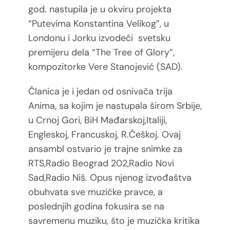
god. nastupila je u okviru projekta
“Putevima
Konstantina Velikog”, u
Londonu i Jorku izvodeći svetsku
premijeru dela “The Tree of Glory”,
kompozitorke Vere Stanojević (SAD).
Članica je i jedan od osnivača trija
Anima, sa kojim je nastupala širom Srbije,
u Crnoj Gori, BiH
Mađarskoj,Italiji,
Engleskoj, Francuskoj, R.Češkoj.
Ovaj
ansambl ostvario je trajne snimke za
RTS,Radio Beograd 202,Radio Novi
Sad,Radio Niš.
Opus njenog izvođaštva
obuhvata sve muzičke pravce, a
poslednjih godina fokusira se na
savremenu muziku, što je muzička kritika