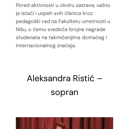
Pored aktivnosti u okviru sastava, važno
je istaći i uspeh svih članica kroz
pedagoški rad na Fakultetu umetnosti u
Nišu, o čemu svedoče brojne nagrade
studenata
na takmičenjima domaćeg i
internacionalnog značaja.
Aleksandra Ristić –
sopran