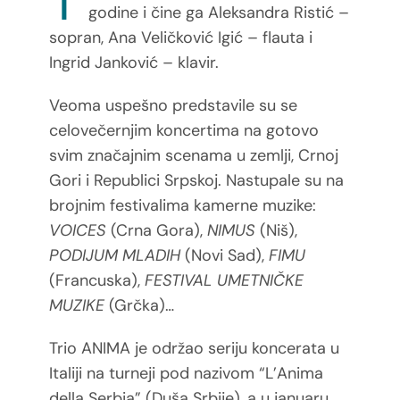
T
godine i čine ga Aleksandra Ristić –
sopran, Ana Veličković Igić – flauta i
Ingrid Janković – klavir.
Veoma uspešno predstavile su se
celovečernjim koncertima na gotovo
svim značajnim scenama u zemlji, Crnoj
Gori i Republici Srpskoj. Nastupale su na
brojnim festivalima kamerne muzike:
VOICES
(Crna Gora),
NIMUS
(Niš),
PODIJUM MLADIH
(Novi Sad),
FIMU
(Francuska),
FESTIVAL UMETNIČKE
MUZIKE
(Grčka)…
Trio ANIMA je održao seriju koncerata u
Italiji na turneji pod nazivom “L’Anima
della Serbia” (Duša Srbije), a u januaru