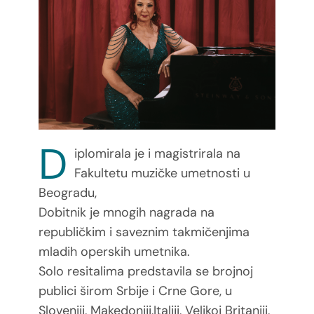
D
iplomirala je i magistrirala na
Fakultetu muzičke umetnosti u
Beogradu,
Dobitnik je mnogih nagrada na
republičkim i saveznim takmičenjima
mladih operskih umetnika.
Solo resitalima predstavila se brojnoj
publici širom Srbije i Crne Gore, u
Sloveniji, Makedoniji,
Italiji, Velikoj Britaniji,