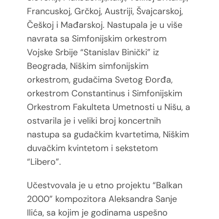
Francuskoj, Grčkoj, Austriji, Švajcarskoj,
Češkoj i Mađarskoj. Nastupala je
u više
navrata sa Simfonijskim orkestrom
Vojske Srbije “Stanislav Binički” iz
Beograda, Niškim
simfonijskim
orkestrom, gudačima Svetog Đorđa,
orkestrom Constantinus i Simfonijskim
Orkestrom Fakulteta Umetnosti u Nišu, a
ostvarila je i veliki broj koncertnih
nastupa sa gudačkim
kvartetima, Niškim
duvačkim kvintetom i sekstetom
“Libero”.
Učestvovala je u etno projektu
“Balkan
2000” kompozitora Aleksandra Sanje
Ilića, sa kojim je godinama uspešno