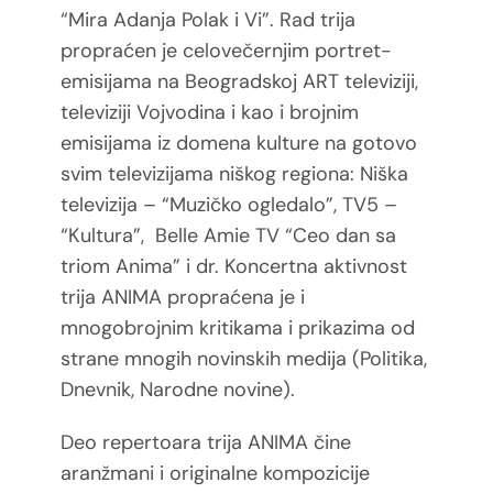
“Mira Adanja Polak i Vi”. Rad trija
propraćen je celovečernjim portret-
emisijama na Beogradskoj ART televiziji,
televiziji Vojvodina i kao i brojnim
emisijama iz domena kulture na gotovo
svim televizijama niškog regiona: Niška
televizija – “Muzičko ogledalo”, TV5 –
“Kultura”, Belle Amie TV “Ceo dan sa
triom Anima” i dr. Koncertna aktivnost
trija ANIMA propraćena je i
mnogobrojnim kritikama i prikazima od
strane mnogih novinskih medija (Politika,
Dnevnik, Narodne novine).
Deo repertoara trija ANIMA čine
aranžmani i originalne kompozicije