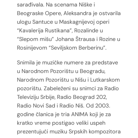
sarađivala. Na
scenama Niške i
Beograske Opere, Aleksandra je ostvarila
ulogu Santuce u Maskagnijevoj operi
“Kavalerija Rustikana”, Rozalinde u
“Slepom mišu” Johana Štrausa i Rozine u
Rosinijevom “Seviljskom Berberinu”.
Snimila je muzičke numere za predstave
u Narodnom Pozorištu u Beogradu,
Narodnom Pozorištu u Nišu i Lutkarskom
pozorištu. Zabeleženi su snimci za Radio
Televiziju Srbije, Radio Beograd 202,
Radio Novi Sad i Radio Niš. Od 2003.
godine članica je tria
ANIMA koji je za
kratko vreme postigao veliki uspeh
prezentujući muziku Srpskih kompozitora