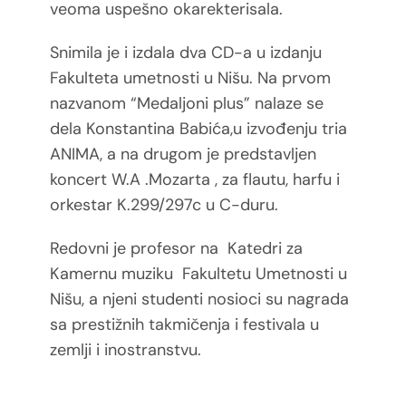
veoma uspešno okarekterisala.
Snimila je i izdala dva CD-a u izdanju
Fakulteta umetnosti u Nišu. Na prvom
nazvanom “Medaljoni plus” nalaze se
dela Konstantina Babića,u izvođenju tria
ANIMA, a na drugom je predstavljen
koncert W.A .Mozarta , za flautu, harfu i
orkestar K.299/297c u C-duru.
Redovni je profesor na Katedri za
Kamernu muziku Fakultetu Umetnosti u
Nišu, a njeni studenti nosioci su nagrada
sa prestižnih takmičenja i festivala u
zemlji i inostranstvu.