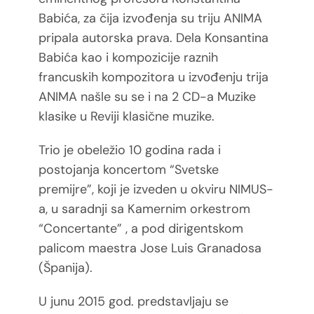
Babića, za čija izvođenja su triju ANIMA
pripala autorska prava. Dela Konsantina
Babića kao i kompozicije raznih
francuskih kompozitora
u izvоđenju trija
ANIMA našle su se i na 2 CD-a Muzike
klasike u Reviji klasične muzike.
Trio je obeležio 10 godina rada i
postojanja koncertom “Svetske
premijre”, koji je izveden u okviru NIMUS-
a, u saradnji sa Kamernim orkestrom
“Concertante” , a pod dirigentskom
palicom maestra Jose Luis Granadosa
(Španija).
U junu 2015 god. predstavljaju se