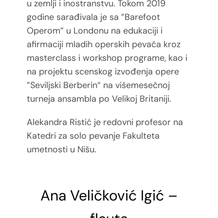
u
zemlji i inostranstvu. Tokom 2019
godine sarađivala je sa ”Barefoot
Operom” u Londonu na
edukaciji i
afirmaciji mladih operskih pevača kroz
masterclass i workshop programe, kao i
na
projektu scenskog izvođenja opere
”Seviljski Berberin“ na višemesečnoj
turneja ansambla po
Velikoj Britaniji.
Alekandra Ristić je redovni profesor na
Katedri za solo pevanje Fakulteta
umetnosti u Nišu.
Ana Veličković Igić –