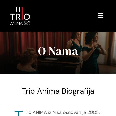
Skip
to
content
Toggl
Navig
Početna
O Nama
O Nama
Galerija
Blog
Trio Anima Biografija
Kontakt
rio ANIMA iz Niša osnovan je 2003.