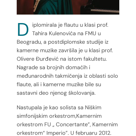
D
iplomirala je flautu u klasi prof.
Tahira Kulenovića na FMU u
Beogradu, a postdiplomske studije iz
kamerne muzike završila je u klasi prof.
Olivere Đurđević na istom fakultetu.
Nagrade sa brojnih domaćih i
međunarodnih takmičenja iz oblasti solo
flaute, ali i kamerne muzike bile su
sastavni deo njenog školovanja.
Nastupala je kao solista sa Niškim
simfonijskim orkestrom,Kamernim
orkestrom FU „ Concertante”,
Kamernim
orkestrom“ Imperio”. U februaru 2012.