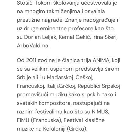
Stošić. Tokom školovanja učestvovala je
na mnogim takmičenjima i osvajala
prestižne nagrade.
Znanje nadograđuje i
uz druge eminentne profesore kao što
su Dorian Leljak, Kemal Gekić, Irina
Skerl,
ArboValdma.
Od 2011.godine je članica trija ANIMA, koji
se sa velikim uspehom predstavlja širom
Srbije ali
i u Mađarskoj ,Češkoj,
Francuskoj, Italiji,Grčkoj, Republici Srpskoj
promovišući muziku kako
srpskih, tako i
svetskih kompozitora, nastupajući na
raznim festivalima kao što su NIMUS,
FIMU
(Francuska), Festival klasične
muzike na Kefaloniji (Grčka).