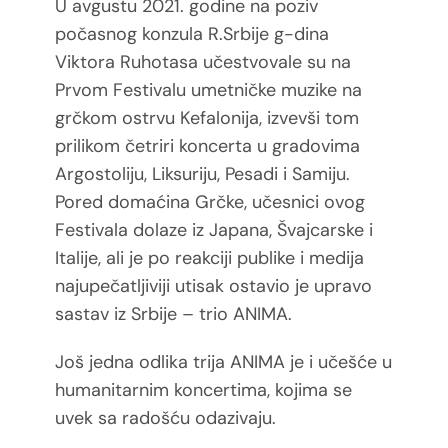
U avgustu 2021. godine na poziv
po
časnog konzula R.Srbije g-dina
Viktora Ruhotasa učestvovale su na
Prvom Festivalu umetničke muzike na
grčkom ostrvu Kefalonija, izvevši tom
prilikom četriri koncerta u gradovima
Argostoliju, Liksuriju, Pesadi i Samiju.
Pored domaćina Grčke, učesnici ovog
Festivala dolaze iz Japana, Švajcarske i
Italije, ali je po reakciji publike i medija
najupečatljiviji utisak ostavio je upravo
sastav iz Srbije – trio ANIMA.
Još jedna odlika trija ANIMA je i učešće u
humanitarnim koncertima, kojima se
uvek sa radošću odazivaju.