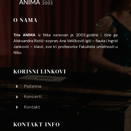
O NAMA
Trio ANIMA
iz Niša osnovan je 2003.godine i čine ga
Aleksandra Ristić-sopran, Ana Veličković Igić – flauta i Ingrid
Janković – klavir, sve tri profesorke Fakulteta umetnosti u
Nišu.
KORISNI LINKOVI
Početna
Koncerti
Kontakt
KONTAKT INFO